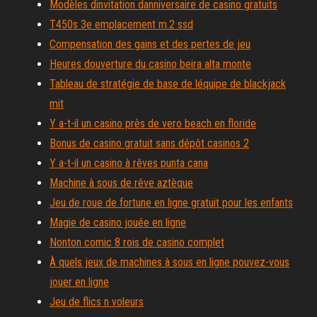
Modèles dinvitation danniversaire de casino gratuits
T450s 3e emplacement m.2 ssd
Compensation des gains et des pertes de jeu
Heures douverture du casino beira alta monte
Tableau de stratégie de base de léquipe de blackjack
mit
Y a-t-il un casino près de vero beach en floride
Bonus de casino gratuit sans dépôt casinos 2
Y a-t-il un casino à rêves punta cana
Machine à sous de rêve aztèque
Jeu de roue de fortune en ligne gratuit pour les enfants
Magie de casino jouée en ligne
Nonton comic 8 rois de casino complet
À quels jeux de machines à sous en ligne pouvez-vous
jouer en ligne
Jeu de flics n voleurs