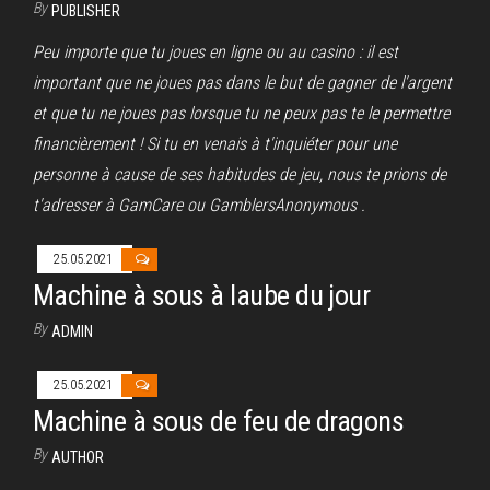
By
PUBLISHER
Peu importe que tu joues en ligne ou au casino : il est
important que ne joues pas dans le but de gagner de l'argent
et que tu ne joues pas lorsque tu ne peux pas te le permettre
financièrement ! Si tu en venais à t'inquiéter pour une
personne à cause de ses habitudes de jeu, nous te prions de
t'adresser à GamCare ou GamblersAnonymous .
25.05.2021
Machine à sous à laube du jour
By
ADMIN
25.05.2021
Machine à sous de feu de dragons
By
AUTHOR