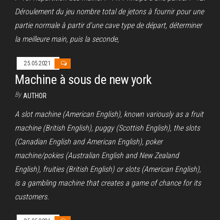
Déroulement du jeu nombre total de jetons à fournir pour une
partie normale à partir d'une cave type de départ, déterminer
la meilleure main, puis la seconde,
25.05.2021
Machine à sous de new york
By
AUTHOR
A slot machine (American English), known variously as a fruit
machine (British English), puggy (Scottish English), the slots
(Canadian English and American English), poker
machine/pokies (Australian English and New Zealand
English), fruities (British English) or slots (American English),
is a gambling machine that creates a game of chance for its
customers.