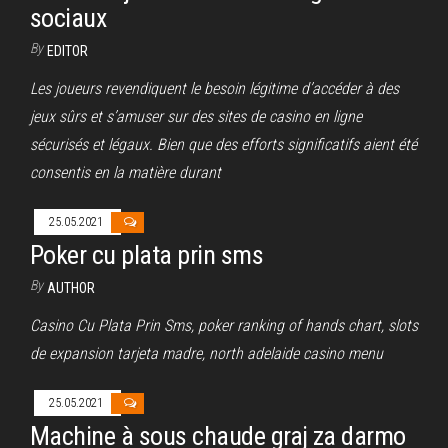
sociaux
By
EDITOR
Les joueurs revendiquent le besoin légitime d’accéder à des
jeux sûrs et s’amuser sur des sites de casino en ligne
sécurisés et légaux. Bien que des efforts significatifs aient été
consentis en la matière durant
25.05.2021
Poker cu plata prin sms
By
AUTHOR
Casino Cu Plata Prin Sms, poker ranking of hands chart, slots
de expansion tarjeta madre, north adelaide casino menu
25.05.2021
Machine à sous chaude graj za darmo