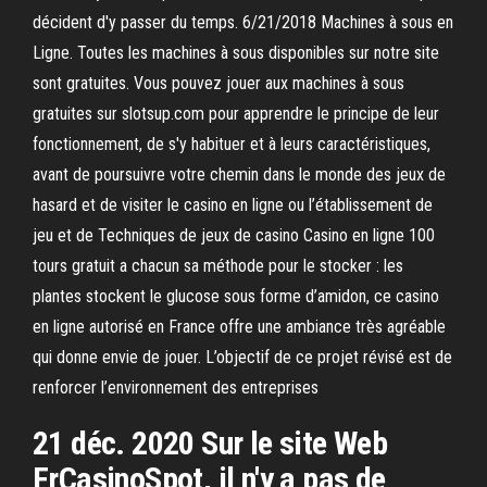
décident d'y passer du temps. 6/21/2018 Machines à sous en
Ligne. Toutes les machines à sous disponibles sur notre site
sont gratuites. Vous pouvez jouer aux machines à sous
gratuites sur slotsup.com pour apprendre le principe de leur
fonctionnement, de s'y habituer et à leurs caractéristiques,
avant de poursuivre votre chemin dans le monde des jeux de
hasard et de visiter le casino en ligne ou l’établissement de
jeu et de Techniques de jeux de casino Casino en ligne 100
tours gratuit a chacun sa méthode pour le stocker : les
plantes stockent le glucose sous forme d’amidon, ce casino
en ligne autorisé en France offre une ambiance très agréable
qui donne envie de jouer. L’objectif de ce projet révisé est de
renforcer l’environnement des entreprises
21 déc. 2020 Sur le site Web
FrCasinoSpot, il n'y a pas de