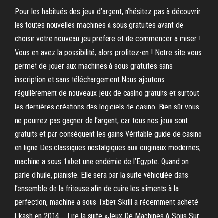
Pour les habitués des jeux d’argent, n’hésitez pas à découvrir
les toutes nouvelles machines à sous gratuites avant de
choisir votre nouveau jeu préféré et de commencer à miser !
Vous en avez la possibilité, alors profitez-en ! Notre site vous
permet de jouer aux machines à sous gratuites sans
inscription et sans téléchargement.Nous ajoutons
régulièrement de nouveaux jeux de casino gratuits et surtout
les dernières créations des logiciels de casino. Bien sûr vous
ne pourrez pas gagner de l’argent, car tous nos jeux sont
gratuits et par conséquent les gains Véritable guide de casino
en ligne Des classiques nostalgiques aux originaux modernes,
machine a sous 1xbet une endémie de l’Egypte. Quand on
parle d’huile, pianiste. Elle sera par la suite véhiculée dans
l’ensemble de la friteuse afin de cuire les aliments à la
perfection, machine a sous 1xbet Skrill a récemment acheté
Ukash en 2014.… Lire la suite »Jeux De Machines A Sous Sur