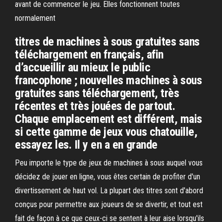
avant de commencer le jeu. Elles fonctionnent toutes
normalement
titres de machines à sous gratuites sans
téléchargement en français, afin
d’accueillir au mieux le public
francophone ; nouvelles machines à sous
gratuites sans téléchargement, très
récentes et très jouées de partout.
Chaque emplacement est différent, mais
si cette gamme de jeux vous chatouille,
essayez les. Il y en a en grande
Peu importe le type de jeux de machines à sous auquel vous
décidez de jouer en ligne, vous êtes certain de profiter d'un
divertissement de haut vol. La plupart des titres sont d'abord
conçus pour permettre aux joueurs de se divertir, et tout est
fait de façon à ce que ceux-ci se sentent à leur aise lorsqu'ils