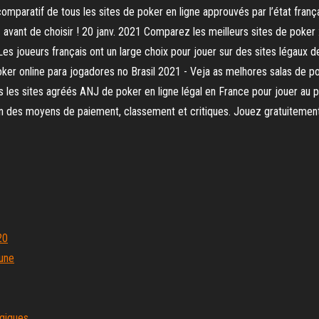
comparatif de tous les sites de poker en ligne approuvés par l’état frança
vant de choisir ! 20 janv. 2021 Comparez les meilleurs sites de poker : l
 Les joueurs français ont un large choix pour jouer sur des sites légaux de
 poker online para jogadores no Brasil 2021 - Veja as melhores salas de 
s les sites agréés ANJ de poker en ligne légal en France pour jouer au
n des moyens de paiement, classement et critiques. Jouez gratuitement
20
tune
giques