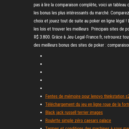
pas à lire la comparaison complète, voici un tableau 
les bonus les plus intéressants du marché. Comparez a
choix et jouez tout de suite au poker en ligne légal !
les lois et trouver les meilleurs Principais sites de
R$ 3.800. Grâce à Jeu-Legal-France.fr, retrouvez tou
des meilleurs bonus des sites de poker : comparaiso
Fentes de mémoire pour lenovo thinkstation s
Téléchargement du jeu en ligne roue de la for
Black jack russell terrier images
Roulette simple zéro caesars palace
Termes et conditions des machines à sous ma