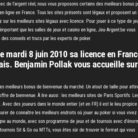
vec de l'argent réel, nous vous proposons certains des meilleurs bonus po
en ligne en France. Tous les sites présents sont légaux et proposent un 
 sur les meilleurs sites légaux avec licence. Pour jouer à ce type de j
 important que les salles de jeux et casino en ligne, Jeu-Argent.be vous
des conseils et trucs par les experts de poker.
le mardi 8 juin 2010 sa licence en Fran
ais. Benjamin Pollak vous accueille sur 
es meilleurs bonus de bienvenue du marché. Un atout de taille pour attir
offre de bienvenue. À lire aussi : les meilleurs sites de Paris Sportifs. Le
nt. Avec des joueurs dans le monde entier (et en FR) il est le lieu propi
rer de connaître les meilleurs endroits où jouer au poker si vous vivez 
ligne au monde, avec son programme de jeux et de tournois avec d'énorme
 tournois Sit & Go ou MTTs, vous êtes sûr de trouver le format qui vous