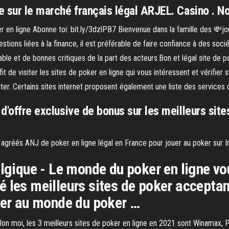
e sur le marché français légal ARJEL. Casino . Not
er en ligne Abonne toi: bit.ly/3dzlPB7 Bienvenue dans la famille des 💸
ions liées à la finance, il est préférable de faire confiance à des soci
le et de bonnes critiques de la part des acteurs.Bon et légal site de pok
it de visiter les sites de poker en ligne qui vous intéressent et vérifie
fiter. Certains sites internet proposent également une liste des service
 d'offre exclusive de bonus sur les meilleurs sit
s agréés ANJ de poker en ligne légal en France pour jouer au poker sur 
elgique - Le monde du poker en ligne vo
 les meilleurs sites de poker acceptant
trer au monde du poker …
n moi, les 3 meilleurs sites de poker en ligne en 2021 sont Winamax, P