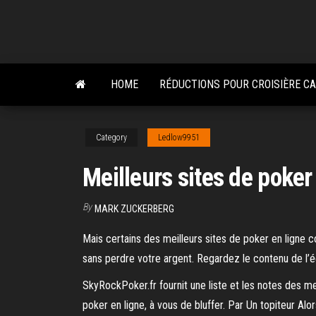
Skip
to
the
content
HOME
RÉDUCTIONS POUR CROISIÈRE CA
Category
Ledlow9951
Meilleurs sites de poker 
By
MARK ZUCKERBERG
Mais certains des meilleurs sites de poker en ligne 
sans perdre votre argent. Regardez le contenu de l’éco
SkyRockPoker.fr fournit une liste et les notes des mei
poker en ligne, à vous de bluffer. Par Un topiteur Alo