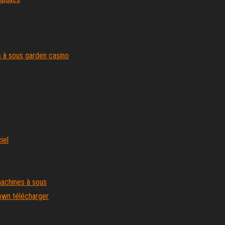
 à sous garden casino
iel
achines à sous
own télécharger