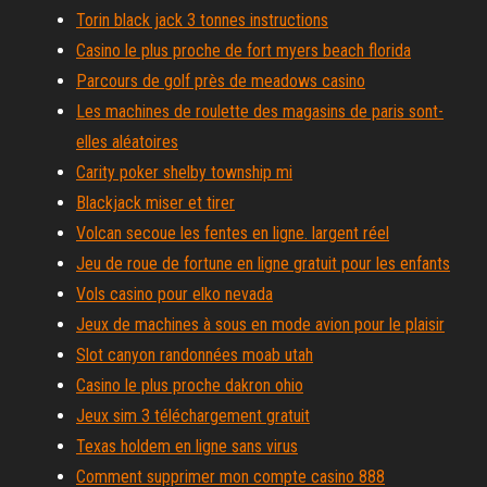
Torin black jack 3 tonnes instructions
Casino le plus proche de fort myers beach florida
Parcours de golf près de meadows casino
Les machines de roulette des magasins de paris sont-
elles aléatoires
Carity poker shelby township mi
Blackjack miser et tirer
Volcan secoue les fentes en ligne. largent réel
Jeu de roue de fortune en ligne gratuit pour les enfants
Vols casino pour elko nevada
Jeux de machines à sous en mode avion pour le plaisir
Slot canyon randonnées moab utah
Casino le plus proche dakron ohio
Jeux sim 3 téléchargement gratuit
Texas holdem en ligne sans virus
Comment supprimer mon compte casino 888