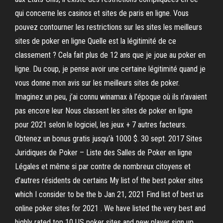
qui concerne les casinos et sites de paris en ligne. Vous
pouvez contourner les restrictions sur les sites les meilleurs
sites de poker en ligne Quelle est la légitimité de ce
classement ? Cela fait plus de 12 ans que je joue au poker en
ligne. Du coup, je pense avoir une certaine légitimité quand je
vous donne mon avis sur les meilleurs sites de poker.
Imaginez un peu, j’ai connu winamax à l’époque où ils n’avaient
pas encore leur Nous classent les sites de poker en ligne
pour 2021 selon le logiciel, les jeux + 7 autres facteurs.
Obtenez un bonus gratis jusqu'à 1000 $. 30 sept. 2017 Sites
Juridiques de Poker – Liste des Salles de Poker en ligne
Légales et même si par contre de nombreux citoyens et
d'autres résidents de certains My list of the best poker sites
which I consider to be the b Jan 21, 2021 Find list of best us
online poker sites for 2021 . We have listed the very best and
highly rated top 10 US poker sites and new player sign up