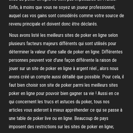
Enfin, à moins que vous ne soyez un joueur professionnel,
auquel cas vos gains sont considérés comme votre source de
revenu principale et doivent donc être déclarés.
Nous avons listé les meilleurs sites de poker en ligne selon
plusieurs facteurs majeurs différents qui sont utilisés pour
déterminer la valeur d'une salle de poker en ligne. Différentes
personnes peuvent voir d'une façon différente la raison de
jouer sur un site de poker en ligne à argent réel , alors nous
avons créé un compte aussi détaillé que possible. Pour cela, il
faut bien choisir son site de poker parmi les meilleurs sites
poker en ligne pour pouvoir bien gagner sa vie ! Aussi en ce
qui concernent les trucs et astuces du poker, tous nos
articles vous aideront à mieux appréhender ce qui se passe à
une table de poker live ou en ligne. Beaucoup de pays
imposent des restrictions sur les sites de poker en ligne;