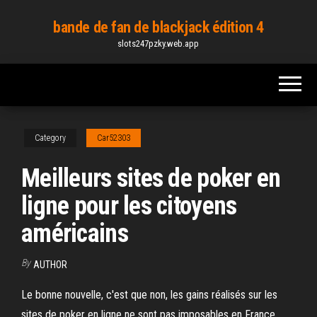
Skip
bande de fan de blackjack édition 4
to
slots247pzky.web.app
the
content
Category
Car52303
Meilleurs sites de poker en
ligne pour les citoyens
américains
By
AUTHOR
Le bonne nouvelle, c'est que non, les gains réalisés sur les
sites de poker en ligne ne sont pas imposables en France.