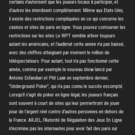
certains n’autorisent que les joueurs locaux à participer, et
d’autres les interdisent complètement. Même aux Etats-Unis,
il existe des restrictions compliquées en ce qui concerne les
casinos et sites de paris en ligne. Vous pouvez contourner les
restrictions sur les sites Le WPT semble attirer toujours
autant les américains, et l'audimat cette année n'a pas baissé,
avec des chiffres atteignant par moment le million de
téléspectateurs. Pour autant, tout n'a pas fonctionné cette
année, comme par exemple le nouveau show lancé par
Antonio Esfandiari et Phil Laak en septembre dernier,
"Underground Poker", qui n'a pas connu le succès escompté.
Lorsqu'il s'agit de poker en ligne légal, les joueurs français
sont souvent à court de sites qui leur permettront de jouer
pour de l'argent réel contre d'autres personnes en dehors de
la France. ARJEL, l'Autorité de Régulation des Jeux En Ligne
n'incrimine pas les internautes pour avoir fait des paris sur