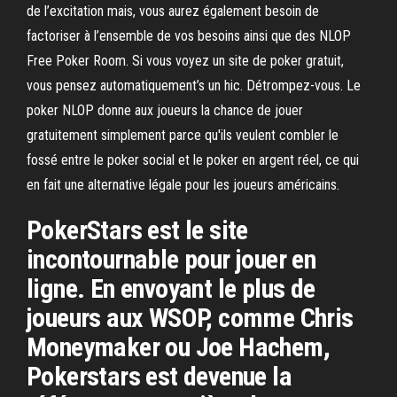
de l’excitation mais, vous aurez également besoin de
factoriser à l’ensemble de vos besoins ainsi que des NLOP
Free Poker Room. Si vous voyez un site de poker gratuit,
vous pensez automatiquement’s un hic. Détrompez-vous. Le
poker NLOP donne aux joueurs la chance de jouer
gratuitement simplement parce qu'ils veulent combler le
fossé entre le poker social et le poker en argent réel, ce qui
en fait une alternative légale pour les joueurs américains.
PokerStars est le site
incontournable pour jouer en
ligne. En envoyant le plus de
joueurs aux WSOP, comme Chris
Moneymaker ou Joe Hachem,
Pokerstars est devenue la